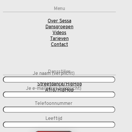
Menu
Over Sessa
Dansgroepen
Videos
Tarieven
Contact
Dansstijlen
Je naam (verplicht)
Streetdance/HipHop
Je e-mailadres (verplicht)
Afro/HipHop
Telefoonnummer
Leeftijd