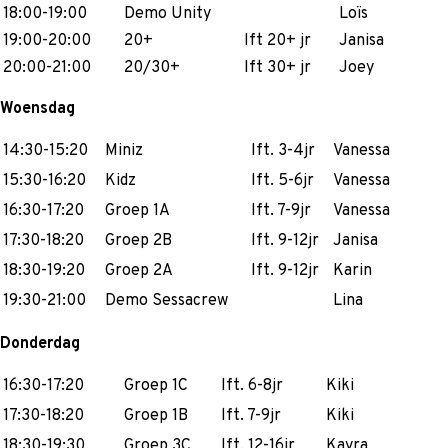
18:00-19:00
Demo Unity
Loïs
19:00-20:00
20+
lft 20+ jr
Janisa
20:00-21:00
20/30+
lft 30+ jr
Joey
Woensdag
14:30-15:20
Miniz
lft. 3-4jr
Vanessa
15:30-16:20
Kidz
lft. 5-6jr
Vanessa
16:30-17:20
Groep 1A
lft. 7-9jr
Vanessa
17:30-18:20
Groep 2B
lft. 9-12jr
Janisa
18:30-19:20
Groep 2A
lft. 9-12jr
Karin
19:30-21:00
Demo Sessacrew
Lina
Donderdag
16:30-17:20
Groep 1C
lft. 6-8jr
Kiki
17:30-18:20
Groep 1B
lft. 7-9jr
Kiki
18:30-19:30
Groep 3C
lft. 12-16jr
Kayra