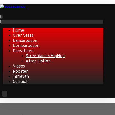
Home
Over Sessa
Dansgroepen
Demogroepen
Dansstijlen
Streetdance/HipHop
Afro/HipHop
Videos
Rooster
Tarieven
Contact