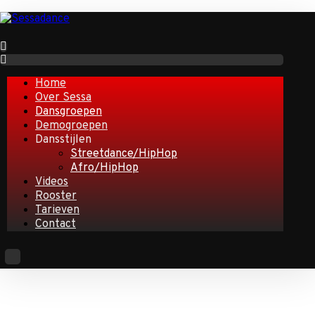
Home
Over Sessa
Dansgroepen
Demogroepen
Dansstijlen
Streetdance/HipHop
Afro/HipHop
Videos
Rooster
Tarieven
Contact