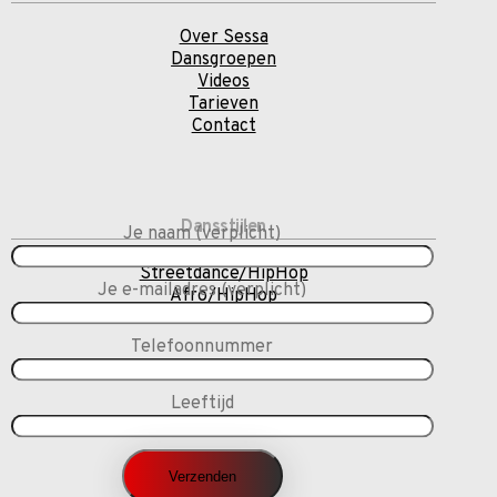
Over Sessa
Dansgroepen
Videos
Tarieven
Contact
Dansstijlen
Je naam (verplicht)
Streetdance/HipHop
Je e-mailadres (verplicht)
Afro/HipHop
Telefoonnummer
Leeftijd